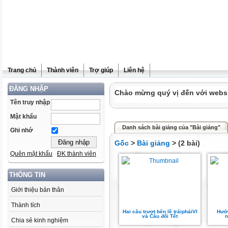
Trang chủ
Thành viên
Trợ giúp
Liên hệ
ĐĂNG NHẬP
Chào mừng quý vị đến với websit
Tên truy nhập
Mật khẩu
Danh sách bài giảng của "Bài giảng"
Ghi nhớ
Gốc
>
Bài giảng
> (2 bài)
Quên mật khẩu
ĐK thành viên
THÔNG TIN
Giới thiệu bản thân
Thành tích
Hai câu trượt bên lề tráiphảiVI
Hướ
và Câu đối Tết
n
Chia sẻ kinh nghiệm