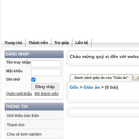
Trang chủ
Thành viên
Trợ giúp
Liên hệ
ĐĂNG NHẬP
Chào mừng quý vị đến với websit
Tên truy nhập
Mật khẩu
Danh sách giáo án của "Giáo án"
Ghi nhớ
Gốc
>
Giáo án
> (0 bài)
Quên mật khẩu
ĐK thành viên
THÔNG TIN
Giới thiệu bản thân
Thành tích
Chia sẻ kinh nghiệm