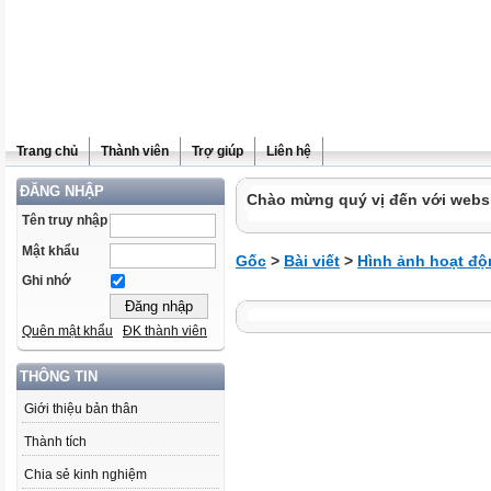
Trang chủ
Thành viên
Trợ giúp
Liên hệ
ĐĂNG NHẬP
Chào mừng quý vị đến với websit
Tên truy nhập
Mật khẩu
Gốc
>
Bài viết
>
Hình ảnh hoạt độ
Ghi nhớ
Quên mật khẩu
ĐK thành viên
THÔNG TIN
Giới thiệu bản thân
Thành tích
Chia sẻ kinh nghiệm