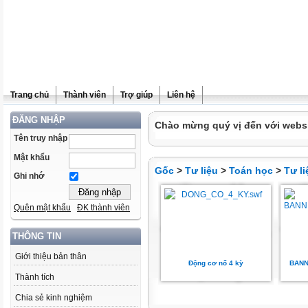
Trang chủ
Thành viên
Trợ giúp
Liên hệ
ĐĂNG NHẬP
Chào mừng quý vị đến với websit
Tên truy nhập
Mật khẩu
Gốc
>
Tư liệu
>
Toán học
>
Tư l
Ghi nhớ
Quên mật khẩu
ĐK thành viên
THÔNG TIN
Giới thiệu bản thân
Động cơ nổ 4 kỳ
BANN
Thành tích
Chia sẻ kinh nghiệm