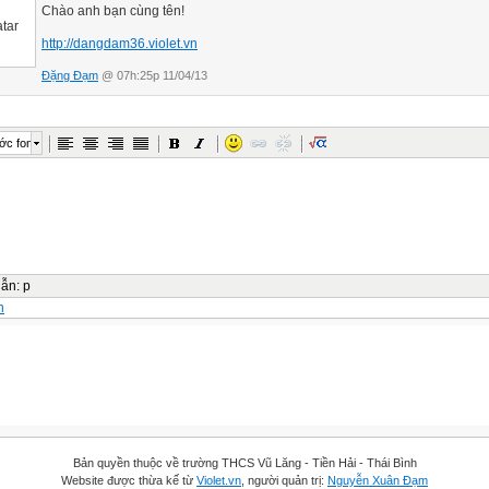
Chào anh bạn cùng tên!
http://dangdam36.violet.vn
Đặng Đạm
@ 07h:25p 11/04/13
ớc font
dẫn
:
p
n
Bản quyền thuộc về trường THCS Vũ Lăng - Tiền Hải - Thái Bình
Website được thừa kế từ
Violet.vn
, người quản trị:
Nguyễn Xuân Đạm