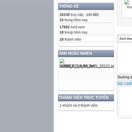
THỐNG KÊ
16330
truy cập (
chi tiết
)
15
trong hôm nay
17682
lượt xem
18
trong hôm nay
Kích thư
18
thành viên
ẢNH NGẪU NHIÊN
Đường 
Gửi ý kiế
THÀNH VIÊN TRỰC TUYẾN
1 khách và 0 thành viên