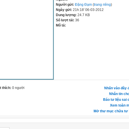
Người gửi:
Đặng Đạm
(
trang riêng
)
Ngày gửi:
21h:18' 06-03-2012
Dung lượng:
24.7 KB
Số lượt tải:
36
Mô tả:
 thích:
0 người
Nhấn vào đây đ
Nhắn tin cho
Báo tư liệu sai 
Xem toàn m
Mở thư mục chứa tư l