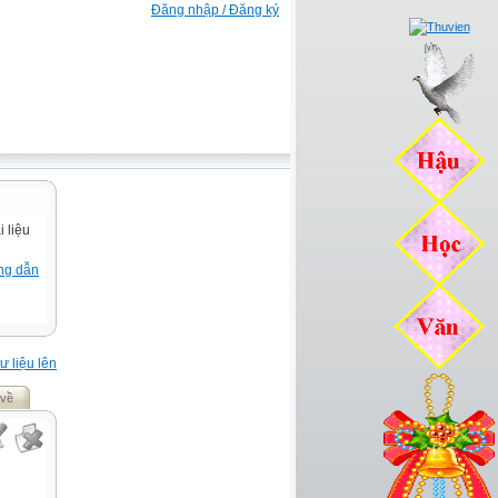
Đăng nhập / Đăng ký
 liệu
ng dẫn
ư liệu lên
 về