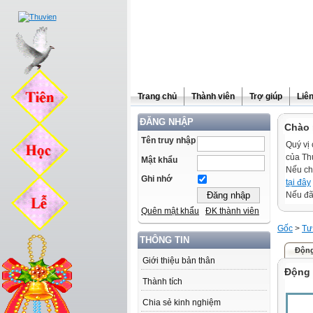
Trang chủ
Thành viên
Trợ giúp
Liê
ĐĂNG NHẬP
Chào 
Tên truy nhập
Quý vị 
của Th
Mật khẩu
Nếu ch
Ghi nhớ
tại đây
Nếu đã 
Quên mật khẩu
ĐK thành viên
Gốc
>
Tư
THÔNG TIN
Động
Giới thiệu bản thân
Động 
Thành tích
Chia sẻ kinh nghiệm