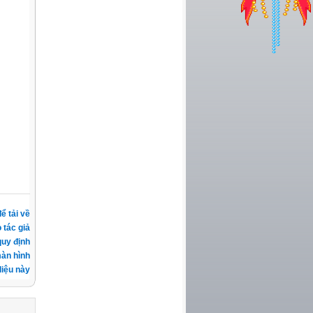
ể tải về
 tác giả
quy định
àn hình
iệu này