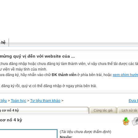
n hệ
mừng quý vị đến với website của ...
chưa đăng nhập hoặc chưa đăng ký làm thành viên, vì vậy chưa thể tải được các tài
ư viện về máy tính của mình.
ưa đăng ký, hãy nhấn vào chữ
ĐK thành viên
ở phía bên trái, hoặc
xem phim hướ
đăng ký rồi, quý vị có thể đăng nhập ở ngay phía bên trái.
 liệu
>
Toán học
>
Tư liệu tham khảo
>
Đưa t
 cơ nổ 4 kỳ
Cùng tác giả
Lịch sử tải
cơ nổ 4 kỳ
(
Tài liệu chưa được thẩm định
)
Nguồn: