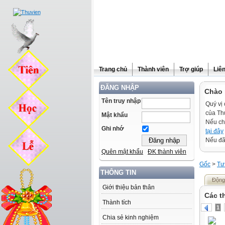
Trang chủ
Thành viên
Trợ giúp
Liê
ĐĂNG NHẬP
Chào 
Tên truy nhập
Quý vị 
của Th
Mật khẩu
Nếu ch
Ghi nhớ
tại đây
Nếu đã 
Quên mật khẩu
ĐK thành viên
Gốc
>
Tư
THÔNG TIN
Động
Giới thiệu bản thân
Các t
Thành tích
1
Chia sẻ kinh nghiệm