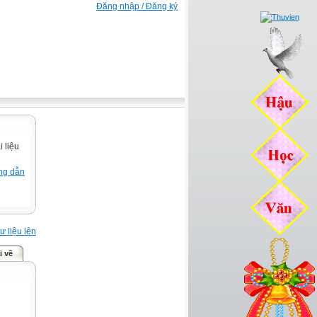
Đăng nhập / Đăng ký
 liệu
ng dẫn
ư liệu lên
i về