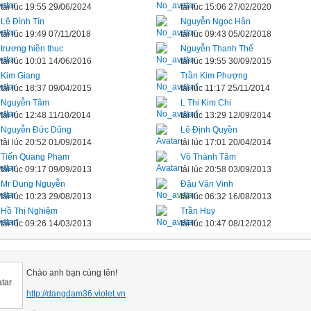
tải lúc 19:55 29/06/2024
tải lúc 15:06 27/02/2020
Lê Đình Tín
Nguyễn Ngọc Hân
tải lúc 19:49 07/11/2018
tải lúc 09:43 05/02/2018
trương hiền thuc
Nguyễn Thanh Thế
tải lúc 10:01 14/06/2016
tải lúc 19:55 30/09/2015
Kim Giang
Trần Kim Phượng
tải lúc 18:37 09/04/2015
tải lúc 11:17 25/11/2014
Nguyễn Tâm
L Thi Kim Chi
tải lúc 12:48 11/10/2014
tải lúc 13:29 12/09/2014
Nguyễn Đức Dũng
Lê Định Quyền
tải lúc 20:52 01/09/2014
tải lúc 17:01 20/04/2014
Tiến Quang Phạm
Võ Thành Tâm
tải lúc 09:17 09/09/2013
tải lúc 20:58 03/09/2013
Mr Dung Nguyễn
Đậu Văn Vinh
tải lúc 10:23 29/08/2013
tải lúc 06:32 16/08/2013
Hồ Thị Nghiệm
Trần Huy
tải lúc 09:26 14/03/2013
tải lúc 10:47 08/12/2012
Chào anh bạn cùng tên!
http://dangdam36.violet.vn