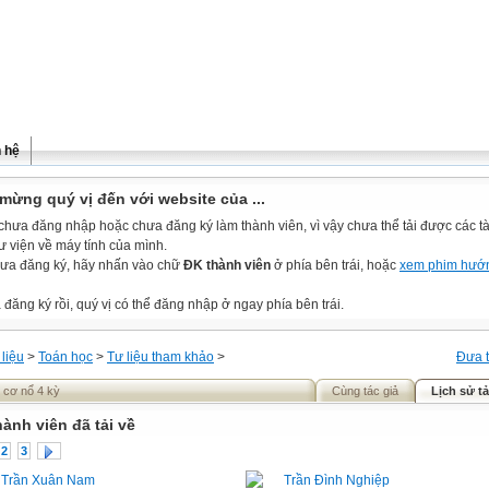
n hệ
mừng quý vị đến với website của ...
chưa đăng nhập hoặc chưa đăng ký làm thành viên, vì vậy chưa thể tải được các tài
ư viện về máy tính của mình.
ưa đăng ký, hãy nhấn vào chữ
ĐK thành viên
ở phía bên trái, hoặc
xem phim hướ
đăng ký rồi, quý vị có thể đăng nhập ở ngay phía bên trái.
 liệu
>
Toán học
>
Tư liệu tham khảo
>
Đưa t
 cơ nổ 4 kỳ
Cùng tác giả
Lịch sử tả
hành viên đã tải về
2
3
Trần Xuân Nam
Trần Đình Nghiệp