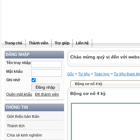
Trang chủ
Thành viên
Trợ giúp
Liên hệ
ĐĂNG NHẬP
Chào mừng quý vị đến với websit
Tên truy nhập
Mật khẩu
Gốc
>
Tư liệu
>
Toán học
>
Tư liệu tham k
Ghi nhớ
Động cơ nổ 4 kỳ
Động cơ nổ 4 kỳ
Quên mật khẩu
ĐK thành viên
THÔNG TIN
Giới thiệu bản thân
Thành tích
Chia sẻ kinh nghiệm