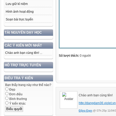
Lưu giữ kỉ niệm
Hình ảnh hoạt động
Soạn bài trực tuyến
TÀI NGUYÊN DẠY HỌC
CÁC Ý KIẾN MỚI NHẤT
Chào anh bạn cùng tên! ...
Số lượt thích:
0 người
HỖ TRỢ TRỰC TUYẾN
ĐIỀU TRA Ý KIẾN
Bạn thấy trang này như thế nào?
Đẹp
Đơn điệu
Chào anh bạn cùng tên!
Bình thường
http://dangdam36.violet.vn
Ý kiến khác
Đặng Đạm
@ 07h:25p 11/04/