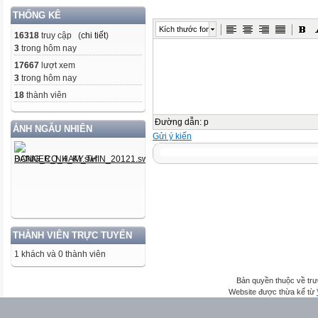
THỐNG KÊ
Kích thước font
16318
truy cập (
chi tiết
)
3
trong hôm nay
17667
lượt xem
3
trong hôm nay
18
thành viên
Đường dẫn
:
p
ẢNH NGẪU NHIÊN
Gửi ý kiến
THÀNH VIÊN TRỰC TUYẾN
1 khách và 0 thành viên
Bản quyền thuộc về trư
Website được thừa kế từ