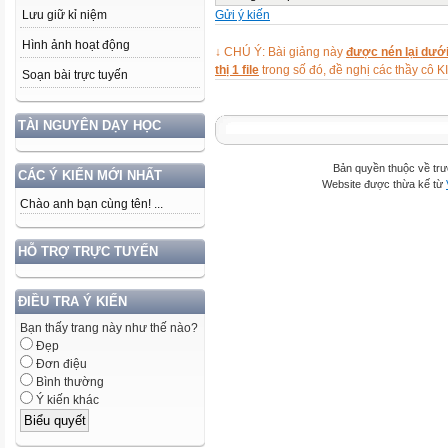
Gửi ý kiến
Lưu giữ kỉ niệm
Hình ảnh hoạt động
↓ CHÚ Ý: Bài giảng này
được nén lại dưới
thị 1 file
trong số đó, đề nghị các thầy 
Soạn bài trực tuyến
TÀI NGUYÊN DẠY HỌC
Bản quyền thuộc về trư
CÁC Ý KIẾN MỚI NHẤT
Website được thừa kế từ
Chào anh bạn cùng tên! ...
HỖ TRỢ TRỰC TUYẾN
ĐIỀU TRA Ý KIẾN
Bạn thấy trang này như thế nào?
Đẹp
Đơn điệu
Bình thường
Ý kiến khác