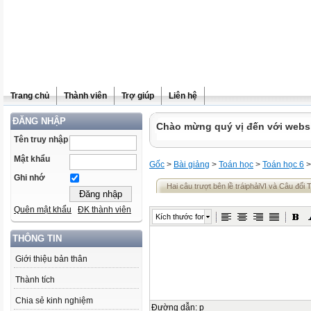
Trang chủ
Thành viên
Trợ giúp
Liên hệ
ĐĂNG NHẬP
Chào mừng quý vị đến với websit
Tên truy nhập
Mật khẩu
Gốc
>
Bài giảng
>
Toán học
>
Toán học 6
>
Ghi nhớ
Hai câu trượt bên lề tráiphảiVI và Câu đối 
Quên mật khẩu
ĐK thành viên
Kích thước font
THÔNG TIN
Giới thiệu bản thân
Thành tích
Chia sẻ kinh nghiệm
Đường dẫn
:
p