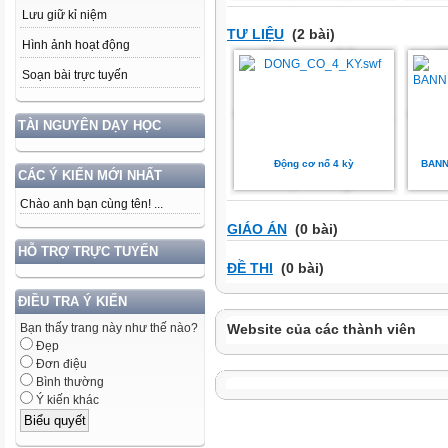
Lưu giữ kỉ niệm
TƯ LIỆU
(2 bài)
Hình ảnh hoạt động
Soạn bài trực tuyến
TÀI NGUYÊN DẠY HỌC
Động cơ nổ 4 kỳ
BANN
CÁC Ý KIẾN MỚI NHẤT
Chào anh bạn cùng tên! ...
GIÁO ÁN
(0 bài)
HỖ TRỢ TRỰC TUYẾN
ĐỀ THI
(0 bài)
ĐIỀU TRA Ý KIẾN
Bạn thấy trang này như thế nào?
Website của các thành viên
Đẹp
Đơn điệu
Bình thường
Ý kiến khác