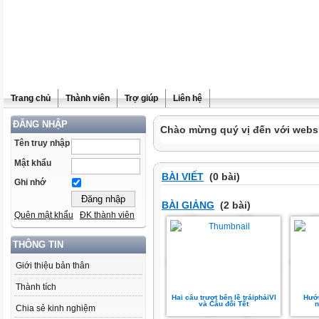
Trang chủ
Thành viên
Trợ giúp
Liên hệ
ĐĂNG NHẬP
Chào mừng quý vị đến với websit
Tên truy nhập
Mật khẩu
BÀI VIẾT
(0 bài)
Ghi nhớ
BÀI GIẢNG
(2 bài)
Quên mật khẩu
ĐK thành viên
THÔNG TIN
Giới thiệu bản thân
Thành tích
Hai câu trượt bên lề tráiphảiVI
Hướ
và Câu đối Tết
n
Chia sẻ kinh nghiệm