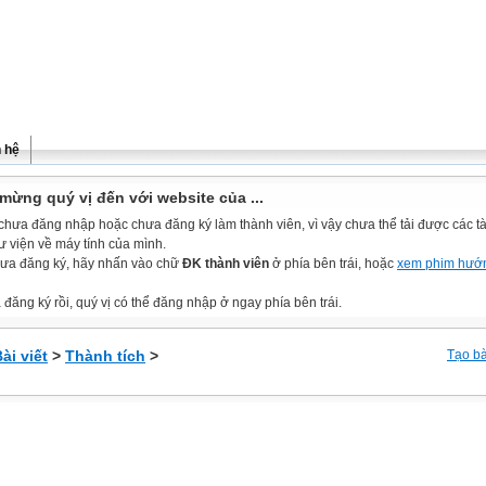
n hệ
mừng quý vị đến với website của ...
chưa đăng nhập hoặc chưa đăng ký làm thành viên, vì vậy chưa thể tải được các tài
ư viện về máy tính của mình.
ưa đăng ký, hãy nhấn vào chữ
ĐK thành viên
ở phía bên trái, hoặc
xem phim hướ
đăng ký rồi, quý vị có thể đăng nhập ở ngay phía bên trái.
ài viết
>
Thành tích
>
Tạo bà