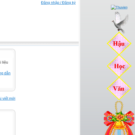
Đăng nhập / Đăng ký
 liệu
ng dẫn
i viết mới