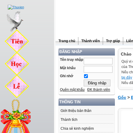
Trang chủ
Thành viên
Trợ giúp
Liê
ĐĂNG NHẬP
Chào 
Tên truy nhập
Quý vị 
của Th
Mật khẩu
Nếu ch
Ghi nhớ
tại đây
Nếu đã 
Quên mật khẩu
ĐK thành viên
Gốc
>
B
THÔNG TIN
Giới thiệu bản thân
Thành tích
Chia sẻ kinh nghiệm