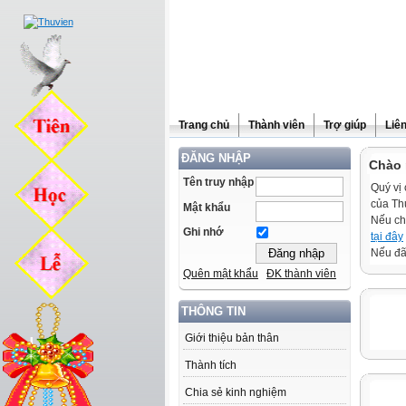
Trang chủ
Thành viên
Trợ giúp
Liê
ĐĂNG NHẬP
Chào 
Tên truy nhập
Quý vị 
của Th
Mật khẩu
Nếu ch
Ghi nhớ
tại đây
Nếu đã 
Quên mật khẩu
ĐK thành viên
THÔNG TIN
Giới thiệu bản thân
Thành tích
Chia sẻ kinh nghiệm