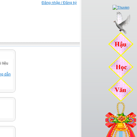
Đăng nhập / Đăng ký
 liệu
ng dẫn