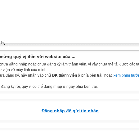
n hệ
mừng quý vị đến với website của ...
chưa đăng nhập hoặc chưa đăng ký làm thành viên, vì vậy chưa thể tải được các tài
ư viện về máy tính của mình.
ưa đăng ký, hãy nhấn vào chữ
ĐK thành viên
ở phía bên trái, hoặc
xem phim hướ
đăng ký rồi, quý vị có thể đăng nhập ở ngay phía bên trái.
Đăng nhập để gửi tin nhắn