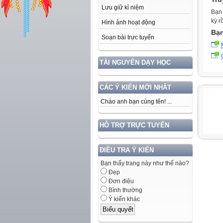
Lưu giữ kỉ niệm
Bạn 
ký r
Hình ảnh hoạt động
Bạn
Soạn bài trực tuyến
TÀI NGUYÊN DẠY HỌC
CÁC Ý KIẾN MỚI NHẤT
Chào anh bạn cùng tên! ...
HỖ TRỢ TRỰC TUYẾN
ĐIỀU TRA Ý KIẾN
Bạn thấy trang này như thế nào?
Đẹp
Đơn điệu
Bình thường
Ý kiến khác