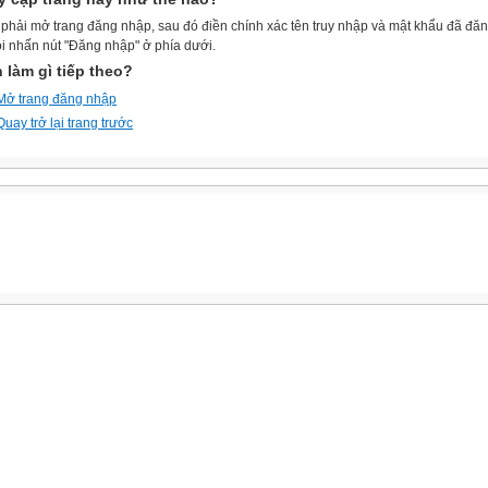
phải mở trang đăng nhập, sau đó điền chính xác tên truy nhập và mật khẩu đã đă
ồi nhấn nút "Đăng nhập" ở phía dưới.
 làm gì tiếp theo?
Mở trang đăng nhập
Quay trở lại trang trước