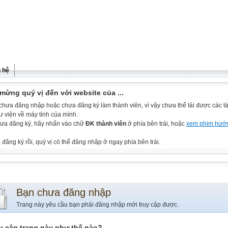
n hệ
mừng quý vị đến với website của ...
chưa đăng nhập hoặc chưa đăng ký làm thành viên, vì vậy chưa thể tải được các tài
ư viện về máy tính của mình.
ưa đăng ký, hãy nhấn vào chữ
ĐK thành viên
ở phía bên trái, hoặc
xem phim hướ
đăng ký rồi, quý vị có thể đăng nhập ở ngay phía bên trái.
Bạn chưa đăng nhập
Trang này yêu cầu bạn phải đăng nhập mới truy cập được.
y cập trang này như thế nào?