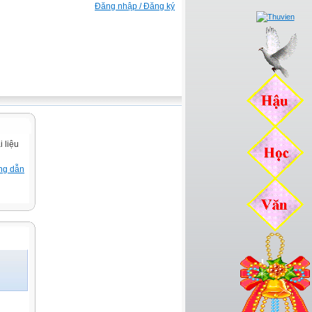
Đăng nhập / Đăng ký
 liệu
ng dẫn