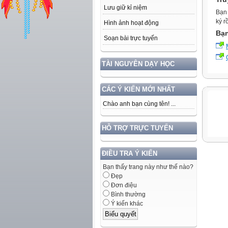
Lưu giữ kỉ niệm
Bạn 
ký r
Hình ảnh hoạt động
Bạn
Soạn bài trực tuyến
TÀI NGUYÊN DẠY HỌC
CÁC Ý KIẾN MỚI NHẤT
Chào anh bạn cùng tên! ...
HỖ TRỢ TRỰC TUYẾN
ĐIỀU TRA Ý KIẾN
Bạn thấy trang này như thế nào?
Đẹp
Đơn điệu
Bình thường
Ý kiến khác