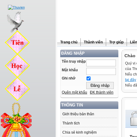
Trang chủ
Thành viên
Trợ giúp
Liê
ĐĂNG NHẬP
Chào 
Tên truy nhập
Quý vị 
của Th
Mật khẩu
Nếu ch
Ghi nhớ
tại đây
Nếu đã 
Quên mật khẩu
ĐK thành viên
THÔNG TIN
Giới thiệu bản thân
Thành tích
Chia sẻ kinh nghiệm
Tru