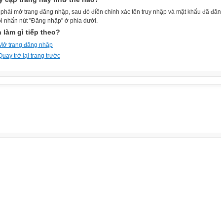
phải mở trang đăng nhập, sau đó điền chính xác tên truy nhập và mật khẩu đã đă
ồi nhấn nút "Đăng nhập" ở phía dưới.
 làm gì tiếp theo?
Mở trang đăng nhập
Quay trở lại trang trước