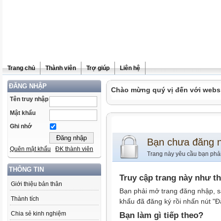
Trang chủ
Thành viên
Trợ giúp
Liên hệ
ĐĂNG NHẬP
Chào mừng quý vị đến với websit
Tên truy nhập
Mật khẩu
Ghi nhớ
Bạn chưa đăng 
Quên mật khẩu
ĐK thành viên
Trang này yêu cầu bạn phả
THÔNG TIN
Truy cập trang này như t
Giới thiệu bản thân
Bạn phải mở trang đăng nhập, s
Thành tích
khẩu đã đăng ký rồi nhấn nút "Đ
Chia sẻ kinh nghiệm
Bạn làm gì tiếp theo?