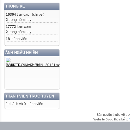
THỐNG KÊ
16364
truy cập (
chi tiết
)
2
trong hôm nay
17772
lượt xem
2
trong hôm nay
18
thành viên
ẢNH NGẪU NHIÊN
THÀNH VIÊN TRỰC TUYẾN
1 khách và 0 thành viên
Bản quyền thuộc về trư
Website được thừa kế từ