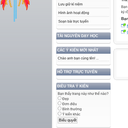
Lưu giữ kỉ niệm
Bạn 
ký r
Hình ảnh hoạt động
Bạn
Soạn bài trực tuyến
TÀI NGUYÊN DẠY HỌC
CÁC Ý KIẾN MỚI NHẤT
Chào anh bạn cùng tên! ...
HỖ TRỢ TRỰC TUYẾN
ĐIỀU TRA Ý KIẾN
Bạn thấy trang này như thế nào?
Đẹp
Đơn điệu
Bình thường
Ý kiến khác