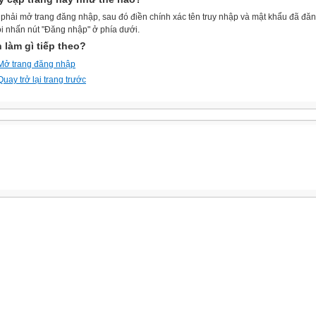
phải mở trang đăng nhập, sau đó điền chính xác tên truy nhập và mật khẩu đã đă
ồi nhấn nút "Đăng nhập" ở phía dưới.
 làm gì tiếp theo?
Mở trang đăng nhập
Quay trở lại trang trước