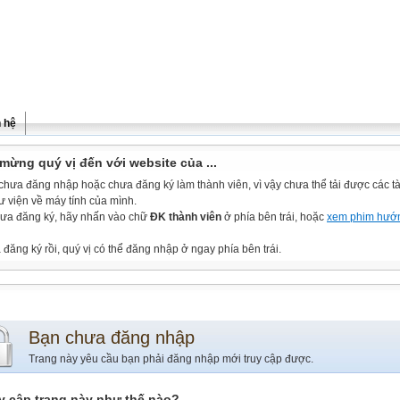
n hệ
mừng quý vị đến với website của ...
chưa đăng nhập hoặc chưa đăng ký làm thành viên, vì vậy chưa thể tải được các tài
ư viện về máy tính của mình.
ưa đăng ký, hãy nhấn vào chữ
ĐK thành viên
ở phía bên trái, hoặc
xem phim hướ
đăng ký rồi, quý vị có thể đăng nhập ở ngay phía bên trái.
Bạn chưa đăng nhập
Trang này yêu cầu bạn phải đăng nhập mới truy cập được.
y cập trang này như thế nào?