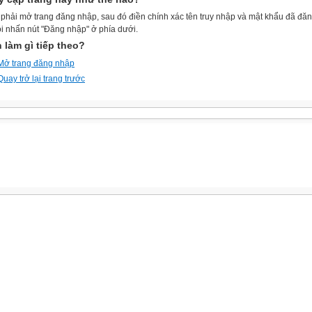
phải mở trang đăng nhập, sau đó điền chính xác tên truy nhập và mật khẩu đã đă
ồi nhấn nút "Đăng nhập" ở phía dưới.
 làm gì tiếp theo?
Mở trang đăng nhập
Quay trở lại trang trước