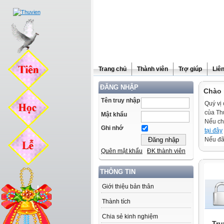
Trang chủ
Thành viên
Trợ giúp
Liê
ĐĂNG NHẬP
Chào 
Tên truy nhập
Quý vị 
của Th
Mật khẩu
Nếu ch
Ghi nhớ
tại đây
Nếu đã 
Quên mật khẩu
ĐK thành viên
THÔNG TIN
Giới thiệu bản thân
Thành tích
Chia sẻ kinh nghiệm
Tru