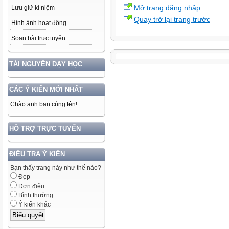
Mở trang đăng nhập
Lưu giữ kỉ niệm
Quay trở lại trang trước
Hình ảnh hoạt động
Soạn bài trực tuyến
TÀI NGUYÊN DẠY HỌC
CÁC Ý KIẾN MỚI NHẤT
Chào anh bạn cùng tên! ...
HỖ TRỢ TRỰC TUYẾN
ĐIỀU TRA Ý KIẾN
Bạn thấy trang này như thế nào?
Đẹp
Đơn điệu
Bình thường
Ý kiến khác