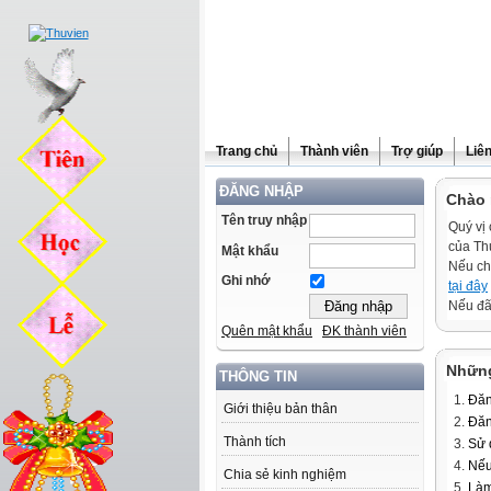
Trang chủ
Thành viên
Trợ giúp
Liê
ĐĂNG NHẬP
Chào 
Tên truy nhập
Quý vị 
của Th
Mật khẩu
Nếu ch
Ghi nhớ
tại đây
Nếu đã 
Quên mật khẩu
ĐK thành viên
Những
THÔNG TIN
Đăn
Giới thiệu bản thân
Đăn
Thành tích
Sử 
Nếu
Chia sẻ kinh nghiệm
Làm