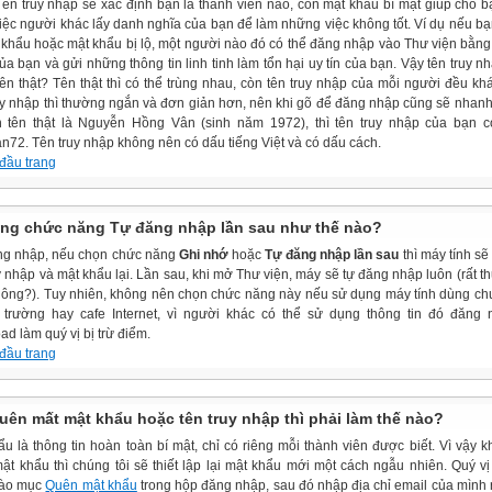
Tên truy nhập sẽ xác định bạn là thành viên nào, còn mật khẩu bí mật giúp cho b
iệc người khác lấy danh nghĩa của bạn để làm những việc không tốt. Ví dụ nếu b
 khẩu hoặc mật khẩu bị lộ, một người nào đó có thể đăng nhập vào Thư viện bằng 
a bạn và gửi những thông tin linh tinh làm tổn hại uy tín của bạn. Vậy tên truy n
 tên thật? Tên thật thì có thể trùng nhau, còn tên truy nhập của mỗi người đều kh
uy nhập thì thường ngắn và đơn giản hơn, nên khi gõ để đăng nhập cũng sẽ nhanh
 tên thật là Nguyễn Hồng Vân (sinh năm 1972), thì tên truy nhập của bạn c
n72. Tên truy nhập không nên có dấu tiếng Việt và có dấu cách.
 đầu trang
ng chức năng Tự đăng nhập lần sau như thế nào?
ng nhập, nếu chọn chức năng
Ghi nhớ
hoặc
Tự đăng nhập lần sau
thì máy tính sẽ
y nhập và mật khẩu lại. Lần sau, khi mở Thư viện, máy sẽ tự đăng nhập luôn (rất th
hông?). Tuy nhiên, không nên chọn chức năng này nếu sử dụng máy tính dùng c
trường hay cafe Internet, vì người khác có thể sử dụng thông tin đó đăng 
d làm quý vị bị trừ điểm.
 đầu trang
uên mất mật khẩu hoặc tên truy nhập thì phải làm thế nào?
u là thông tin hoàn toàn bí mật, chỉ có riêng mỗi thành viên được biết. Vì vậy kh
ật khẩu thì chúng tôi sẽ thiết lập lại mật khẩu mới một cách ngẫu nhiên. Quý vị
vào mục
Quên mật khẩu
trong hộp đăng nhập, sau đó nhập địa chỉ email của mình 