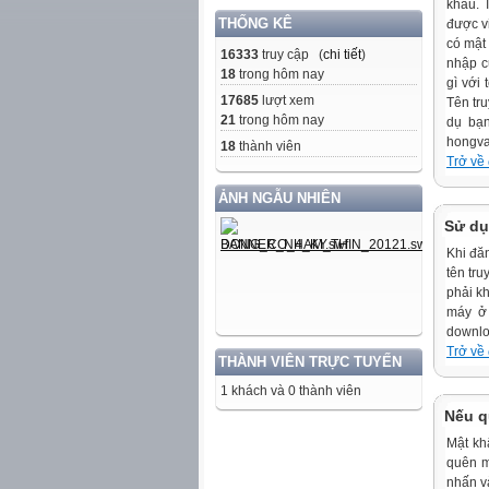
khẩu. 
THỐNG KÊ
được v
có mật
16333
truy cập (
chi tiết
)
nhập củ
18
trong hôm nay
gì với
17685
lượt xem
Tên tr
21
trong hôm nay
dụ bạn
hongva
18
thành viên
Trở về
ẢNH NGẪU NHIÊN
Sử dụ
Khi đă
tên tru
phải k
máy ở 
downloa
Trở về
THÀNH VIÊN TRỰC TUYẾN
1 khách và 0 thành viên
Nếu q
Mật khẩ
quên m
nhấn 