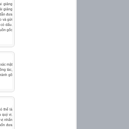
i giảng
ài giảng
 dẫn đưa
p và gửi
 có dấu.
guồn gốc
h xác mật
ông tác,
tránh gõ
ó thể là
 quý vị.
 vị nhấn
muốn đưa