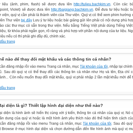
 liệu (ảnh, phim, flash) sẽ được đưa lên
http://tulieu.bachkim.vn
. Còn các bà
point, Violet) sẽ được đưa lên
http://baigiang.bachkim.vn
. Để đưa tư liệu hoặc b
ư viện, quý vị cần phải là thành viên của Thư viện. Quý vị có thể xem phim hướng
 lên Thư viện
tại đây
Lưu ý tư liệu hoặc bài giảng gửi lên phải có nội dung phù hợ
ào các thư mục có sẵn trong thư viện. Nếu bằng Tiếng Việt phải dùng Tiếng Việt
 liệu, từ khóa phải ngắn gọn, rõ ràng và phù hợp với phần nội dung của tư liệu. N
liệu nếu có thì phải ghi đầy đủ, chính xác.
 đầu trang
hế nào để thay đổi mật khẩu và các thông tin cá nhân?
 cần đăng nhập rồi vào menu Trang cá nhân, mục
Tài khoản của tôi
, nhập lại chín
ũ. Sau đó quý vị có thể thay đổi các thông tin cá nhân như Họ và tên, Địa chỉ c
hành... Còn nếu muốn thay đổi mật khẩu, quý vị phải nhập 2 lần mật khẩu mới để 
 đầu trang
ại diện là gì? Thiết lập hình đại diện như thế nào?
i diện là hình ảnh sẽ hiển thị cùng với ý kiến, thông tin cá nhân của quý vị. Nó c
ân dung của quý vị hoặc là một hình ảnh yêu thích nào đó thể hiện tính cách của
 cần đăng nhập rồi vào menu Trang cá nhân, mục
Tài khoản của tôi
. Sau đó quý
t Browse ở mục hình đại diện và chọn đường dẫn đến file hình ảnh mà quý vị 