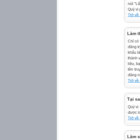
nút "L
Quý vị 
Trở về
Làm th
Chỉ có 
đăng ký
khẩu là
thành v
liệu, 
tên tr
đăng nh
Trở về
Tại s
Quý vị
được lo
Trở về
Làm s