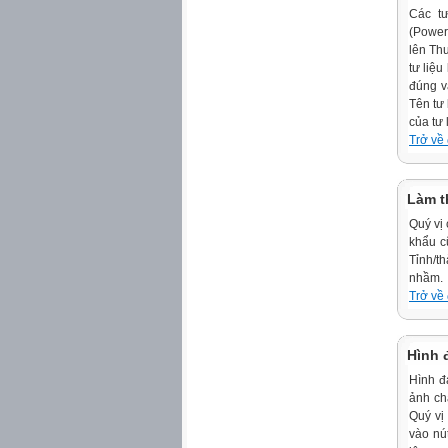
Các tư
(Power
lên Th
tư liệu
đúng v
Tên tư
của tư 
Trở về
Làm t
Quý vị
khẩu c
Tỉnh/t
nhầm.
Trở về
Hình đ
Hình đạ
ảnh ch
Quý vị
vào nú