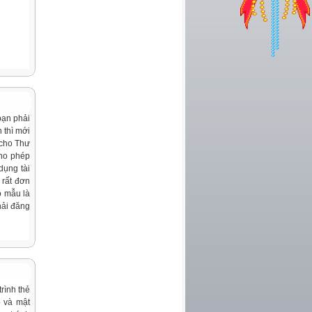
bạn phải
 thì mới
 cho Thư
cho phép
dụng tài
 rất đơn
o mẫu là
hải đăng
rình thẻ
p và mật