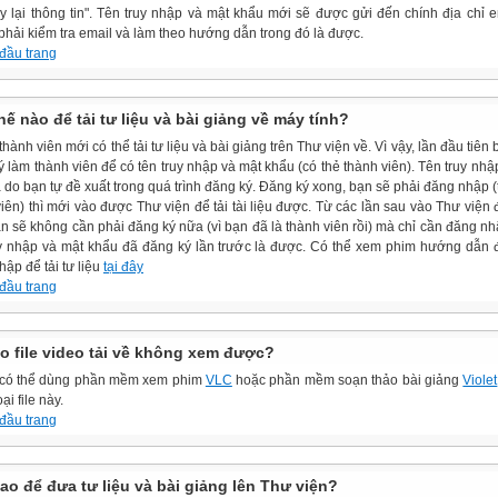
ấy lại thông tin". Tên truy nhập và mật khẩu mới sẽ được gửi đến chính địa chỉ e
phải kiểm tra email và làm theo hướng dẫn trong đó là được.
 đầu trang
ế nào để tải tư liệu và bài giảng về máy tính?
thành viên mới có thể tải tư liệu và bài giảng trên Thư viện về. Vì vậy, lần đầu tiên
 làm thành viên để có tên truy nhập và mật khẩu (có thẻ thành viên). Tên truy nhậ
 do bạn tự đề xuất trong quá trình đăng ký. Đăng ký xong, bạn sẽ phải đăng nhập (t
iên) thì mới vào được Thư viện để tải tài liệu được. Từ các lần sau vào Thư viện để
bạn sẽ không cần phải đăng ký nữa (vì bạn đã là thành viên rồi) mà chỉ cần đăng n
uy nhập và mật khẩu đã đăng ký lần trước là được. Có thể xem phim hướng dẫn 
ập để tải tư liệu
tại đây
 đầu trang
ao file video tải về không xem được?
 có thể dùng phần mềm xem phim
VLC
hoặc phần mềm soạn thảo bài giảng
Violet
ại file này.
 đầu trang
ao để đưa tư liệu và bài giảng lên Thư viện?