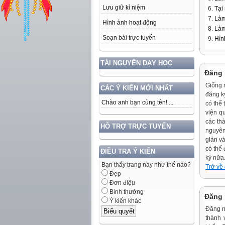
Lưu giữ kỉ niệm
Tại
Làm
Hình ảnh hoạt động
Làm
Soạn bài trực tuyến
Hìn
TÀI NGUYÊN DẠY HỌC
Đăng 
Giống 
CÁC Ý KIẾN MỚI NHẤT
đăng k
Chào anh bạn cùng tên! ...
có thể 
viện q
các th
HỖ TRỢ TRỰC TUYẾN
nguyên
giản v
có thể
ĐIỀU TRA Ý KIẾN
ký nữa
Bạn thấy trang này như thế nào?
Trở về
Đẹp
Đơn điệu
Bình thường
Đăng 
Ý kiến khác
Đăng nh
thành 