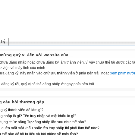
n hệ
mừng quý vị đến với website của ...
chưa đăng nhập hoặc chưa đăng ký làm thành viên, vì vậy chưa thể tải được các tài
ư viện về máy tính của mình.
ưa đăng ký, hãy nhấn vào chữ
ĐK thành viên
ở phía bên trái, hoặc
xem phim hướ
đăng ký rồi, quý vị có thể đăng nhập ở ngay phía bên trái.
 câu hỏi thường gặp
g ký thành viên để làm gì?
g nhập là gì? Tên truy nhập và mật khẩu là gì?
dụng chức năng Tự đăng nhập lần sau như thế nào?
 quên mất mật khẩu hoặc tên truy nhập thì phải làm thế nào?
 thế nào để tải tư liệu và bài giảng về máy tính?