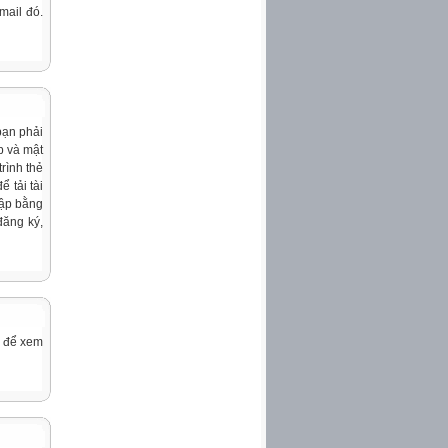
mail đó.
 bạn phải
p và mật
rình thẻ
 tải tài
hập bằng
đăng ký,
để xem