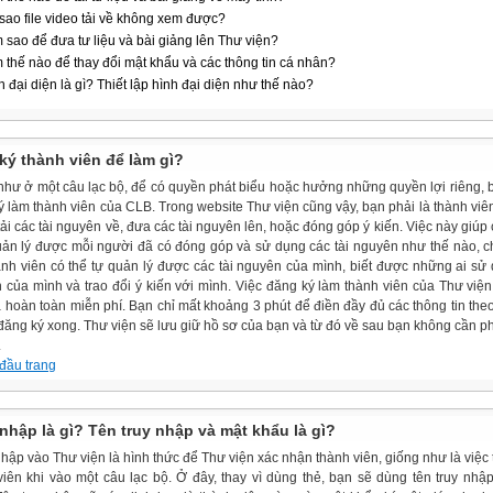
 sao file video tải về không xem được?
 sao để đưa tư liệu và bài giảng lên Thư viện?
 thế nào để thay đổi mật khẩu và các thông tin cá nhân?
h đại diện là gì? Thiết lập hình đại diện như thế nào?
ký thành viên để làm gì?
như ở một câu lạc bộ, để có quyền phát biểu hoặc hưởng những quyền lợi riêng, 
ý làm thành viên của CLB. Trong website Thư viện cũng vậy, bạn phải là thành viên
tải các tài nguyên về, đưa các tài nguyên lên, hoặc đóng góp ý kiến. Việc này giúp
uản lý được mỗi người đã có đóng góp và sử dụng các tài nguyên như thế nào, 
ành viên có thể tự quản lý được các tài nguyên của mình, biết được những ai sử 
 của mình và trao đổi ý kiến với mình. Việc đăng ký làm thành viên của Thư viện
à hoàn toàn miễn phí. Bạn chỉ mất khoảng 3 phút để điền đầy đủ các thông tin the
 đăng ký xong. Thư viện sẽ lưu giữ hồ sơ của bạn và từ đó về sau bạn không cần p
.
 đầu trang
nhập là gì? Tên truy nhập và mật khẩu là gì?
ập vào Thư viện là hình thức để Thư viện xác nhận thành viên, giống như là việc t
viên khi vào một câu lạc bộ. Ở đây, thay vì dùng thẻ, bạn sẽ dùng tên truy nhậ