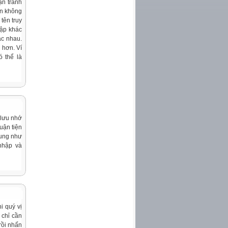
ạn tránh
ạn không
tên truy
hập khác
ác nhau.
 hơn. Ví
ó thể là
 lưu nhớ
uận tiện
hung như
nhập và
i quý vị
 chỉ cần
rồi nhấn