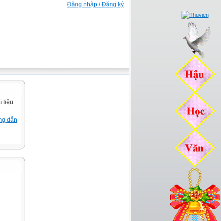
Đăng nhập / Đăng ký
 liệu
ng dẫn