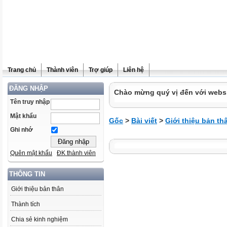
Trang chủ
Thành viên
Trợ giúp
Liên hệ
ĐĂNG NHẬP
Chào mừng quý vị đến với websit
Tên truy nhập
Mật khẩu
Gốc
>
Bài viết
>
Giới thiệu bản th
Ghi nhớ
Quên mật khẩu
ĐK thành viên
THÔNG TIN
Giới thiệu bản thân
Thành tích
Chia sẻ kinh nghiệm