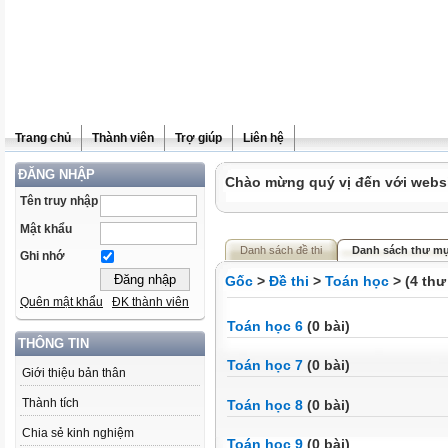
Trang chủ
Thành viên
Trợ giúp
Liên hệ
ĐĂNG NHẬP
Chào mừng quý vị đến với websit
Tên truy nhập
Mật khẩu
Danh sách đề thi
Danh sách thư mụ
Ghi nhớ
Gốc
>
Đề thi
>
Toán học
> (4 thư
Quên mật khẩu
ĐK thành viên
Toán học 6
(0 bài)
THÔNG TIN
Toán học 7
(0 bài)
Giới thiệu bản thân
Thành tích
Toán học 8
(0 bài)
Chia sẻ kinh nghiệm
Toán học 9
(0 bài)